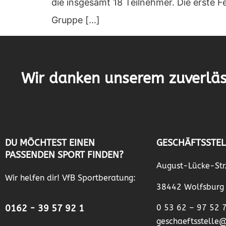
die insgesamt 18 Teilnehmer. Die erste F
Gruppe […]
Wir danken unserem zuverläs
DU MÖCHTEST EINEN
GESCHÄFTSSTEL
PASSENDEN SPORT FINDEN?
August-Lücke-Str
Wir helfen dir! VfB Sportberatung:
38442 Wolfsburg
0162 - 39 57 92 1
0 53 62 – 97 52 
geschaeftsstelle