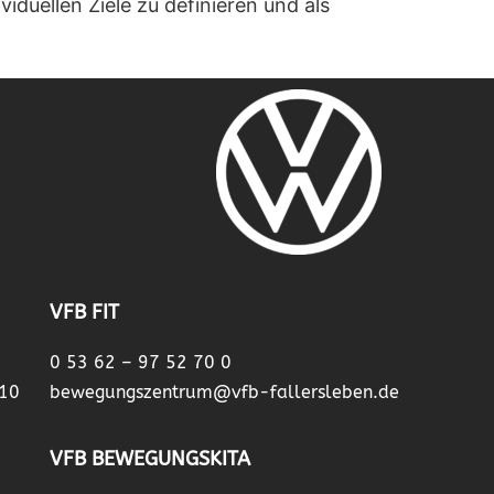
iduellen Ziele zu definieren und als
VFB FIT
0 53 62 – 97 52 70 0
 10
bewegungszentrum@vfb-fallersleben.de
VFB BEWEGUNGSKITA