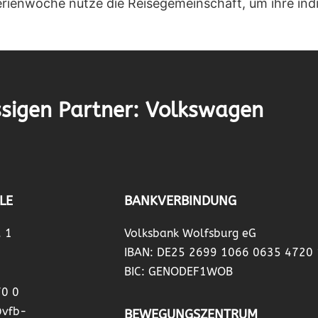
erienwoche nutze die Reisegemeinschaft, um ihre indiv
sigen Partner: Volkswagen
LE
BANKVERBINDUNG
. 1
Volksbank Wolfsburg eG
IBAN: DE25 2699 1066 0635 4720
BIC: GENODEF1WOB
70 0
@vfb-
BEWEGUNGSZENTRUM