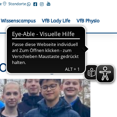
e
Standorte
Wissenscampus
VfB Lady Life
VfB Physio
 Osterburg!