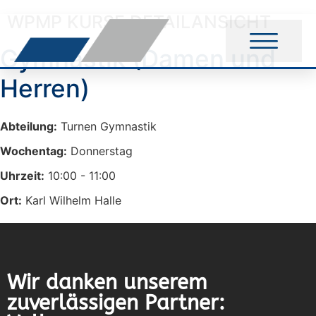
WPMP KURSE DETAILANSICHT
Gymnastik (Damen und
Kinder & Jugend
Herren)
Abteilung:
Turnen Gymnastik
Wochentag:
Donnerstag
Uhrzeit:
10:00 - 11:00
Ort:
Karl Wilhelm Halle
Wir danken unserem
zuverlässigen Partner: