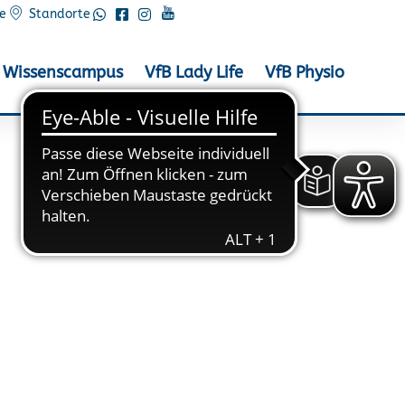
e
Standorte
Wissenscampus
VfB Lady Life
VfB Physio