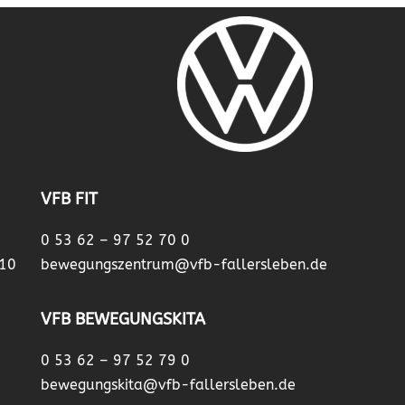
VFB FIT
0 53 62 – 97 52 70 0
 10
bewegungszentrum@vfb-fallersleben.de
VFB BEWEGUNGSKITA
0 53 62 – 97 52 79 0
bewegungskita@vfb-fallersleben.de