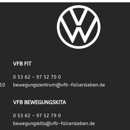
VFB FIT
0 53 62 – 97 52 70 0
 10
bewegungszentrum@vfb-fallersleben.de
VFB BEWEGUNGSKITA
0 53 62 – 97 52 79 0
bewegungskita@vfb-fallersleben.de