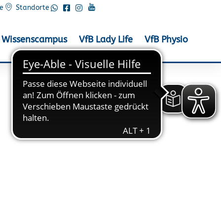
e
Standorte
Wissenscampus
VfB Lady Life
VfB Physio