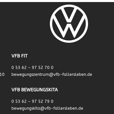
VFB FIT
0 53 62 – 97 52 70 0
 10
bewegungszentrum@vfb-fallersleben.de
VFB BEWEGUNGSKITA
0 53 62 – 97 52 79 0
bewegungskita@vfb-fallersleben.de