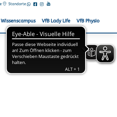
e
Standorte
Wissenscampus
VfB Lady Life
VfB Physio