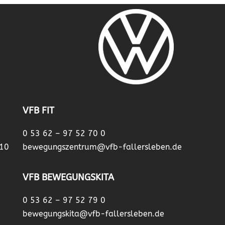
VFB FIT
0 53 62 – 97 52 70 0
 10
bewegungszentrum@vfb-fallersleben.de
VFB BEWEGUNGSKITA
0 53 62 – 97 52 79 0
bewegungskita@vfb-fallersleben.de