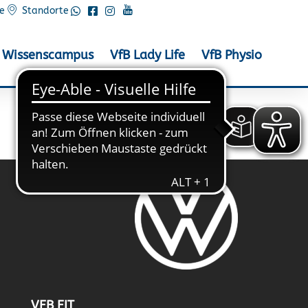
e
Standorte
Wissenscampus
VfB Lady Life
VfB Physio
VFB FIT