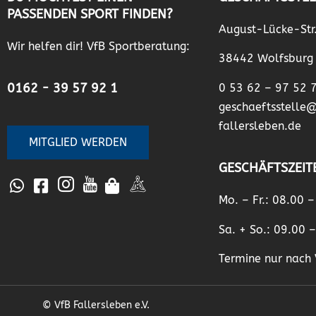
PASSENDEN SPORT FINDEN?
August-Lücke-Str
Wir helfen dir! VfB Sportberatung:
38442 Wolfsburg
0162 - 39 57 92 1
0 53 62 – 97 52 
geschaeftsstelle
fallersleben.de
MITGLIED WERDEN
GESCHÄFTSZEIT
Mo. – Fr.: 08.00 
Sa. + So.: 09.00 
Termine nur nach 
© VfB Fallersleben e.V.