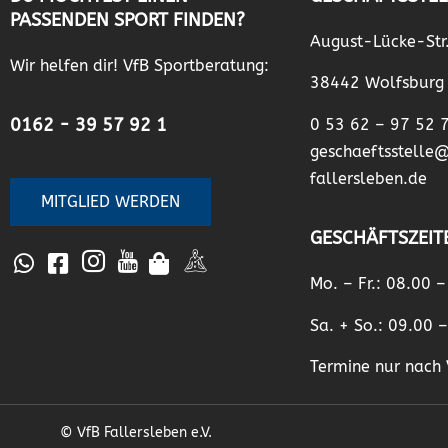
PASSENDEN SPORT FINDEN?
August-Lücke-Str
Wir helfen dir! VfB Sportberatung:
38442 Wolfsburg
0162 - 39 57 92 1
0 53 62 – 97 52 
geschaeftsstelle
fallersleben.de
MITGLIED WERDEN
GESCHÄFTSZEIT
Mo. – Fr.: 08.00 
Sa. + So.: 09.00 
Termine nur nach 
© VfB Fallersleben e.V.