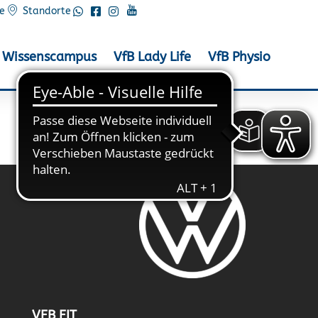
e
Standorte
Wissenscampus
VfB Lady Life
VfB Physio
VFB FIT