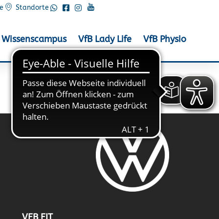
e
Standorte
Wissenscampus
VfB Lady Life
VfB Physio
VFB FIT