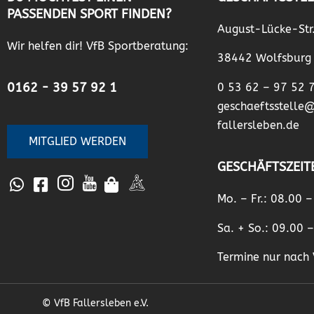
PASSENDEN SPORT FINDEN?
August-Lücke-Str
Wir helfen dir! VfB Sportberatung:
38442 Wolfsburg
0162 - 39 57 92 1
0 53 62 – 97 52 
geschaeftsstelle
fallersleben.de
MITGLIED WERDEN
GESCHÄFTSZEIT
Mo. – Fr.: 08.00 
Sa. + So.: 09.00 
Termine nur nach 
© VfB Fallersleben e.V.