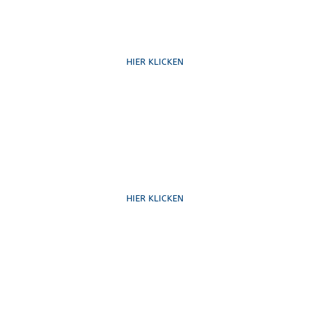
Ruf uns an
HIER KLICKEN
Schreib uns
HIER KLICKEN
Formulare