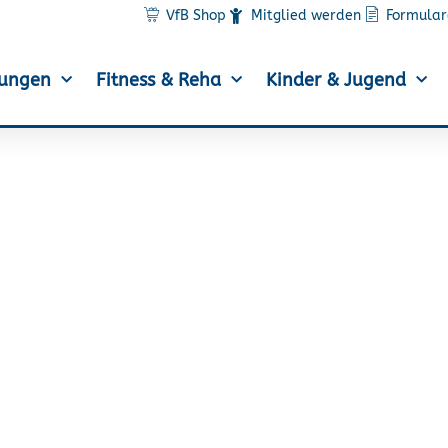
VfB Shop
Mitglied werden
Formular
lungen
Fitness & Reha
Kinder & Jugend
atz bei der WAZ-Aktion S
unseren Läufern