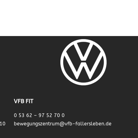
VFB FIT
0 53 62 – 97 52 70 0
 10
bewegungszentrum@vfb-fallersleben.de