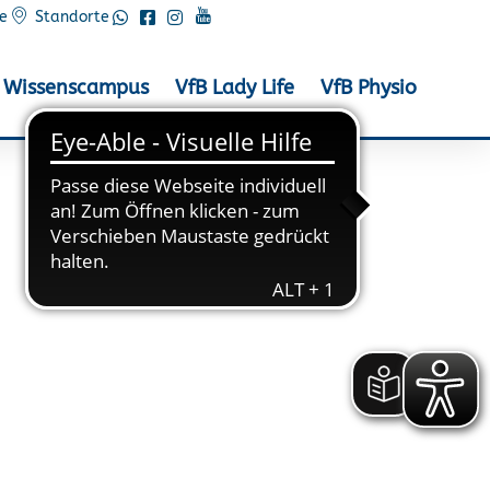
e
Standorte
Wissenscampus
VfB Lady Life
VfB Physio
chritt für Schritt mit