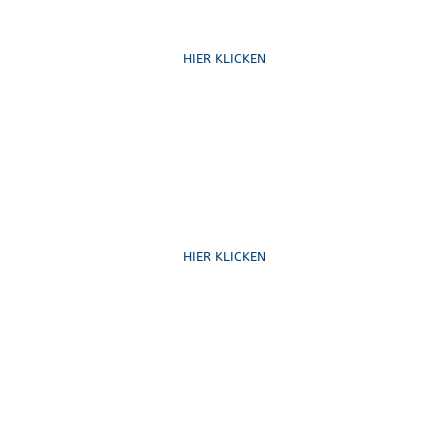
Ruf uns an
HIER KLICKEN
Schreib uns
HIER KLICKEN
Formulare