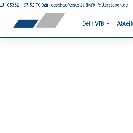
05362 - 97 52 70 0
geschaeftsstelle@vfb-fallersleben.de
Dein VfB
Abtei
Platz 6 für Ine