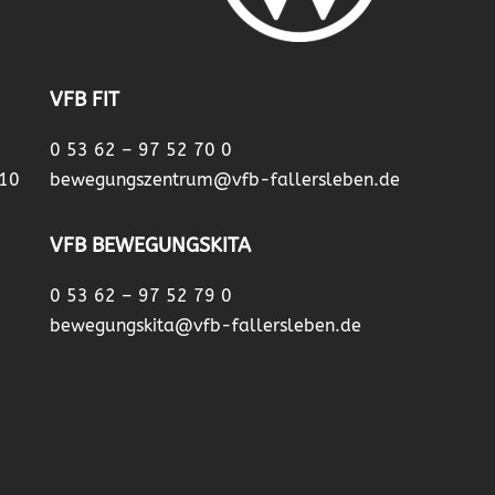
VFB FIT
0 53 62 – 97 52 70 0
 10
bewegungszentrum@vfb-fallersleben.de
VFB BEWEGUNGSKITA
0 53 62 – 97 52 79 0
bewegungskita@vfb-fallersleben.de