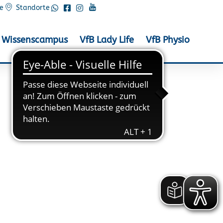
e
Standorte
Wissenscampus
VfB Lady Life
VfB Physio
auf in Ilsenburg