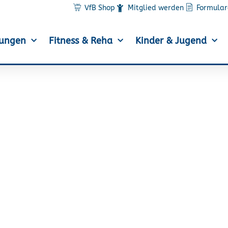
VfB Shop
Mitglied werden
Formular
lungen
Fitness & Reha
Kinder & Jugend
s Roessler beim Osterl