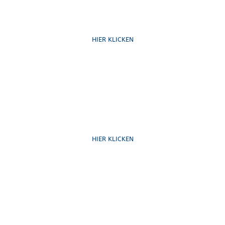
Ruf uns an
HIER KLICKEN
Schreib uns
HIER KLICKEN
Formulare