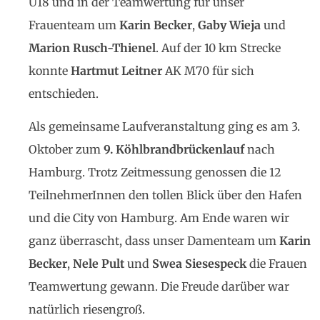
U18 und in der Teamwertung für unser
Frauenteam um
Karin Becker
,
Gaby
Wieja
und
Marion Rusch-
Thienel
. Auf der 10 km Strecke
konnte
Hartmut Leitner
AK M70 für sich
entschieden.
Als gemeinsame Laufveranstaltung ging es am 3.
Oktober zum
9.
Köhlbrandbrückenlauf
nach
Hamburg. Trotz Zeitmessung genossen die 12
TeilnehmerInnen den tollen Blick über den Hafen
und die City von Hamburg. Am Ende waren wir
ganz überrascht, dass unser Damenteam um
Karin
Becker
,
Nele Pult
und
Swea
Siesespeck
die Frauen
Teamwertung gewann. Die Freude darüber war
natürlich riesengroß.