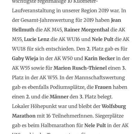
wichtigste regelmäßige 10 Kilometer-
Laufveranstaltung in unserer Region 2019 war. In
der Gesamt-Jahreswertung für 2019 haben
Jean
Hellmuth
die AK M45,
Rainer
Morgenthal
die AK
M55,
Lucie Lenz
die AK WU16 und
Nele Pult
die AK
WU18 für sich entschieden. Den
2.
Platz gab es für
Gaby
Wieja
in der AK W50 und
Karin Becker
in der
AK W55 sowie für
Marion Rusch-
Thienel
einen
3.
Platz in der AK W55. In der Mannschaftswertung
gab es ebenfalls Podiumsplätze, die
Frauen
haben
einen
2.
und die
Männer
den
3.
Platz belegt.
Lokaler Höhepunkt war und bleibt der
Wolfsburg
Marathon
mit 16 TeilnehmerInnen. Siegerplätze
gab es beim Halbmarathon für
Nele Pult
in der AK