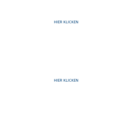
Ruf uns an
HIER KLICKEN
Schreib uns
HIER KLICKEN
Formulare