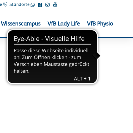
e
Standorte
Wissenscampus
VfB Lady Life
VfB Physio
ta 2018