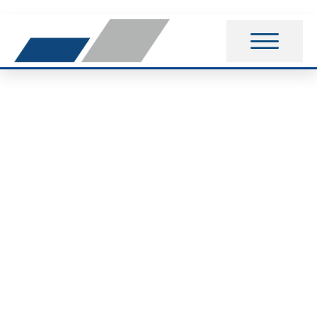
Train for Triathlon
(2. Auflage): Jetzt
anmelden!