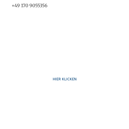
+49 170 9055356
Ruf uns an
HIER KLICKEN
Schreib uns