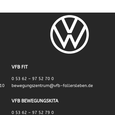
VFB FIT
0 53 62 – 97 52 70 0
 10
bewegungszentrum@vfb-fallersleben.de
VFB BEWEGUNGSKITA
0 53 62 – 97 52 79 0