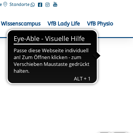
e
Standorte
Wissenscampus
VfB Lady Life
VfB Physio
 2020