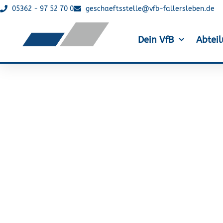
05362 - 97 52 70 0
geschaeftsstelle@vfb-fallersleben.de
Dein VfB
Abtei
4 VfB Leichtat