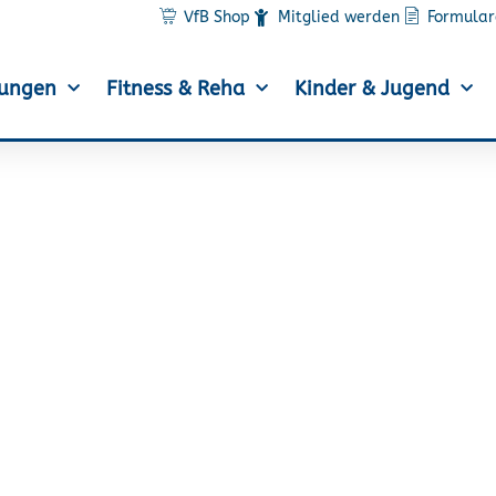
VfB Shop
Mitglied werden
Formular
lungen
Fitness & Reha
Kinder & Jugend
hleten mit klarem Ziel
Halbmarathon