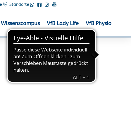
e
Standorte
Wissenscampus
VfB Lady Life
VfB Physio
 beim Amsterdam