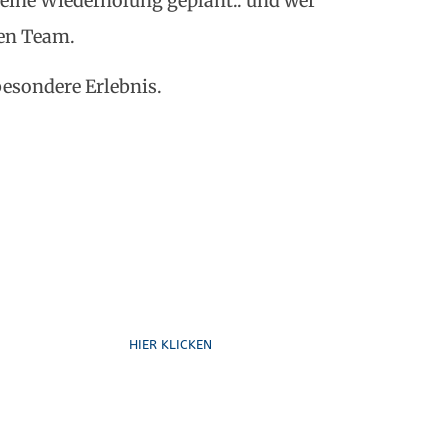
h eine Wiederholung geplant.. und wer
ren Team.
 besondere Erlebnis.
Formulare
HIER KLICKEN