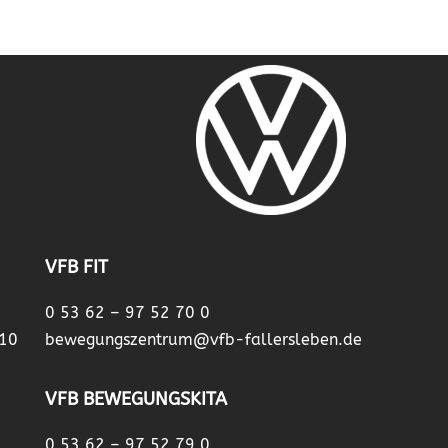
VFB FIT
0 53 62 – 97 52 70 0
 10
bewegungszentrum@vfb-fallersleben.de
VFB BEWEGUNGSKITA
0 53 62 – 97 52 79 0