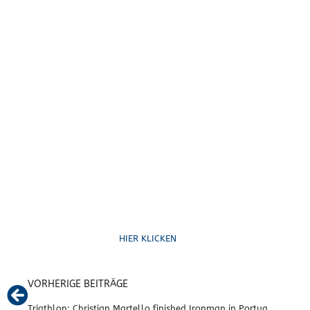
Ruf uns an
HIER KLICKEN
VORHERIGE BEITRÄGE
Triathlon: Christian Martello finished Ironman in Portugal