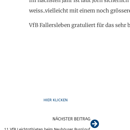
Im nächsten Jahr ist laut Jörn sicherlic
weiss..vielleicht mit einem noch grösse
VfB Fallersleben gratuliert für das sehr
Schreib uns
HIER KLICKEN
NÄCHSTER BEITRAG
11 VfB Leichtathleten beim Neuhäuser Burglauf