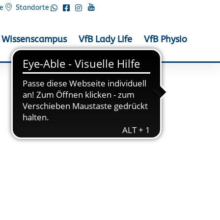
e
Standorte
Wissenscampus
VfB Lady Life
VfB Physio
nte – Synchronlauf in
a