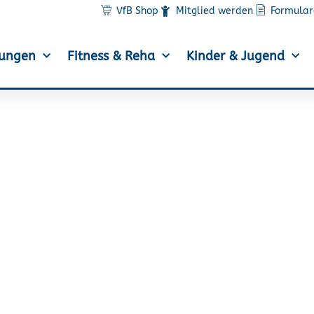
VfB Shop
Mitglied werden
Formular
lungen
Fitness & Reha
Kinder & Jugend
aft über zwei Kontine
Fallersleben und Ghan