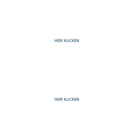
Ruf uns an
HIER KLICKEN
Schreib uns
HIER KLICKEN