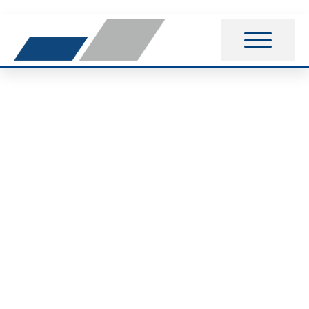
Frank Weisgerber
wird Landesmeister
auf der Bahn auf
5.000 m in
Edemissen