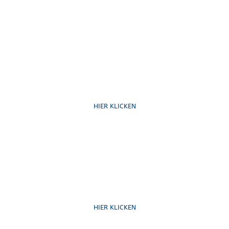
Ruf uns an
HIER KLICKEN
Schreib uns
HIER KLICKEN