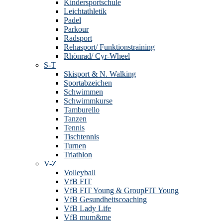
Kindersportschule
Leichtathletik
Padel
Parkour
Radsport
Rehasport/ Funktionstraining
Rhönrad/ Cyr-Wheel
S-T
Skisport & N. Walking
Sportabzeichen
Schwimmen
Schwimmkurse
Tamburello
Tanzen
Tennis
Tischtennis
Turnen
Triathlon
V-Z
Volleyball
VfB FIT
VfB FIT Young & GroupFIT Young
VfB Gesundheitscoaching
VfB Lady Life
VfB mum&me