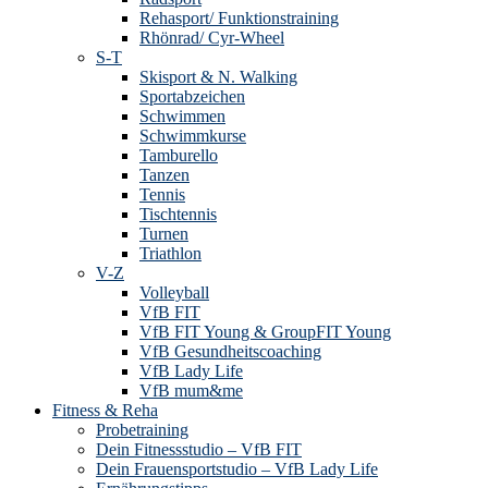
Rehasport/ Funktionstraining
Rhönrad/ Cyr-Wheel
S-T
Skisport & N. Walking
Sportabzeichen
Schwimmen
Schwimmkurse
Tamburello
Tanzen
Tennis
Tischtennis
Turnen
Triathlon
V-Z
Volleyball
VfB FIT
VfB FIT Young & GroupFIT Young
VfB Gesundheitscoaching
VfB Lady Life
VfB mum&me
Fitness & Reha
Probetraining
Dein Fitnessstudio – VfB FIT
Dein Frauensportstudio – VfB Lady Life