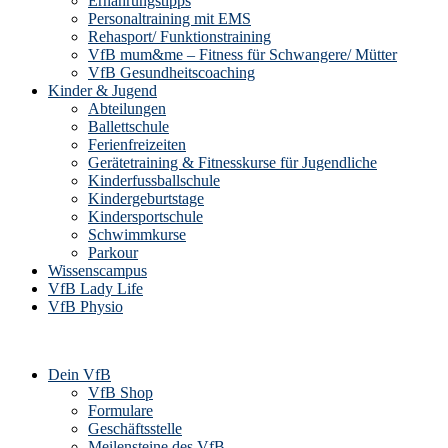
Ernährungstipps
Personaltraining mit EMS
Rehasport/ Funktionstraining
VfB mum&me – Fitness für Schwangere/ Mütter
VfB Gesundheitscoaching
Kinder & Jugend
Abteilungen
Ballettschule
Ferienfreizeiten
Gerätetraining & Fitnesskurse für Jugendliche
Kinderfussballschule
Kindergeburtstage
Kindersportschule
Schwimmkurse
Parkour
Wissenscampus
VfB Lady Life
VfB Physio
Dein VfB
VfB Shop
Formulare
Geschäftsstelle
Meilensteine des VfB