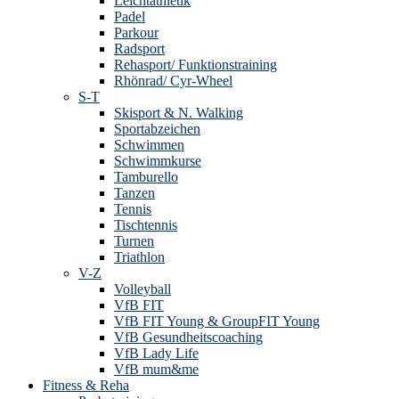
Leichtathletik
Padel
Parkour
Radsport
Rehasport/ Funktionstraining
Rhönrad/ Cyr-Wheel
S-T
Skisport & N. Walking
Sportabzeichen
Schwimmen
Schwimmkurse
Tamburello
Tanzen
Tennis
Tischtennis
Turnen
Triathlon
V-Z
Volleyball
VfB FIT
VfB FIT Young & GroupFIT Young
VfB Gesundheitscoaching
VfB Lady Life
VfB mum&me
Fitness & Reha