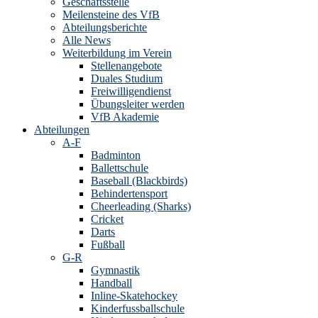
Geschäftsstelle
Meilensteine des VfB
Abteilungsberichte
Alle News
Weiterbildung im Verein
Stellenangebote
Duales Studium
Freiwilligendienst
Übungsleiter werden
VfB Akademie
Abteilungen
A-F
Badminton
Ballettschule
Baseball (Blackbirds)
Behindertensport
Cheerleading (Sharks)
Cricket
Darts
Fußball
G-R
Gymnastik
Handball
Inline-Skatehockey
Kinderfussballschule