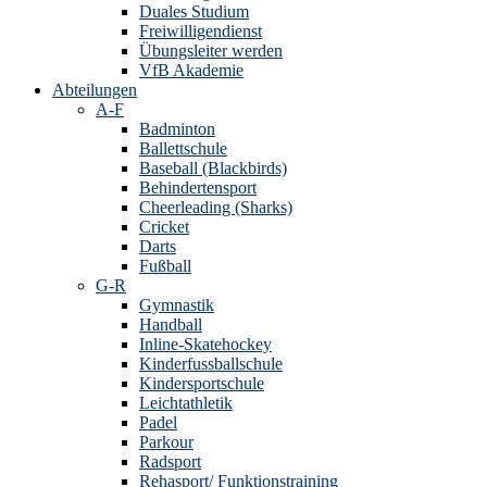
Duales Studium
Freiwilligendienst
Übungsleiter werden
VfB Akademie
Abteilungen
A-F
Badminton
Ballettschule
Baseball (Blackbirds)
Behindertensport
Cheerleading (Sharks)
Cricket
Darts
Fußball
G-R
Gymnastik
Handball
Inline-Skatehockey
Kinderfussballschule
Kindersportschule
Leichtathletik
Padel
Parkour
Radsport
Rehasport/ Funktionstraining