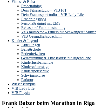
Fitness & Reha
Probetraining
Dein Fitnessstudio – VfB FIT
Dein Frauensportstudio – VfB Lady Life
Ernährungstipps
Personaltraining mit EMS
Rehasport/ Funktionstraining
VfB mum&me – Fitness für Schwangere/ Mütter
VfB Gesundheitscoaching
Kinder & Jugend
Abteilungen
Ballettschule
Ferienfreizeiten
Gerätetraining & Fitnesskurse für Jugendliche
Kinderfussballschule
Kindergeburtstage
Kindersportschule
Schwimmkurse
Parkour
Wissenscampus
VfB Lady Life
VfB Physio
Frank Balzer beim Marathon in Riga