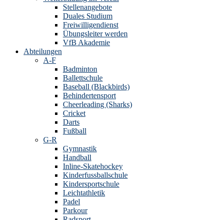
Stellenangebote
Duales Studium
Freiwilligendienst
Übungsleiter werden
VfB Akademie
Abteilungen
A-F
Badminton
Ballettschule
Baseball (Blackbirds)
Behindertensport
Cheerleading (Sharks)
Cricket
Darts
Fußball
G-R
Gymnastik
Handball
Inline-Skatehockey
Kinderfussballschule
Kindersportschule
Leichtathletik
Padel
Parkour
Radsport