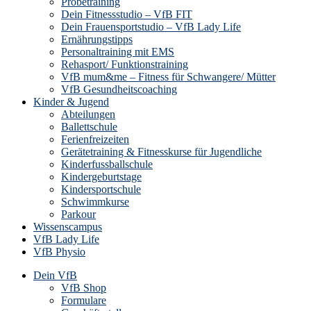
Probetraining
Dein Fitnessstudio – VfB FIT
Dein Frauensportstudio – VfB Lady Life
Ernährungstipps
Personaltraining mit EMS
Rehasport/ Funktionstraining
VfB mum&me – Fitness für Schwangere/ Mütter
VfB Gesundheitscoaching
Kinder & Jugend
Abteilungen
Ballettschule
Ferienfreizeiten
Gerätetraining & Fitnesskurse für Jugendliche
Kinderfussballschule
Kindergeburtstage
Kindersportschule
Schwimmkurse
Parkour
Wissenscampus
VfB Lady Life
VfB Physio
Dein VfB
VfB Shop
Formulare