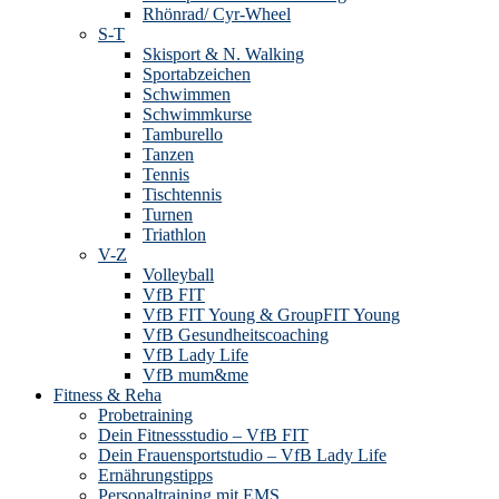
Rhönrad/ Cyr-Wheel
S-T
Skisport & N. Walking
Sportabzeichen
Schwimmen
Schwimmkurse
Tamburello
Tanzen
Tennis
Tischtennis
Turnen
Triathlon
V-Z
Volleyball
VfB FIT
VfB FIT Young & GroupFIT Young
VfB Gesundheitscoaching
VfB Lady Life
VfB mum&me
Fitness & Reha
Probetraining
Dein Fitnessstudio – VfB FIT
Dein Frauensportstudio – VfB Lady Life
Ernährungstipps
Personaltraining mit EMS