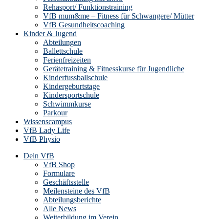
Rehasport/ Funktionstraining
VfB mum&me – Fitness für Schwangere/ Mütter
VfB Gesundheitscoaching
Kinder & Jugend
Abteilungen
Ballettschule
Ferienfreizeiten
Gerätetraining & Fitnesskurse für Jugendliche
Kinderfussballschule
Kindergeburtstage
Kindersportschule
Schwimmkurse
Parkour
Wissenscampus
VfB Lady Life
VfB Physio
Dein VfB
VfB Shop
Formulare
Geschäftsstelle
Meilensteine des VfB
Abteilungsberichte
Alle News
Weiterbildung im Verein