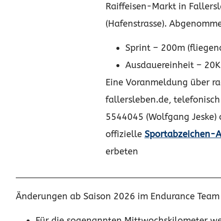
Raiffeisen-Markt in Fallers
(Hafenstrasse). Abgenomm
Sprint – 200m (fliegend
Ausdauereinheit – 20
Eine Voranmeldung über r
fallersleben.de, telefonisc
5544045 (Wolfgang Jeske) 
offizielle
Sportabzeichen-A
erbeten
Änderungen ab Saison 2026 im Endurance Team
Für die sogenannten Mittwochskilometer we