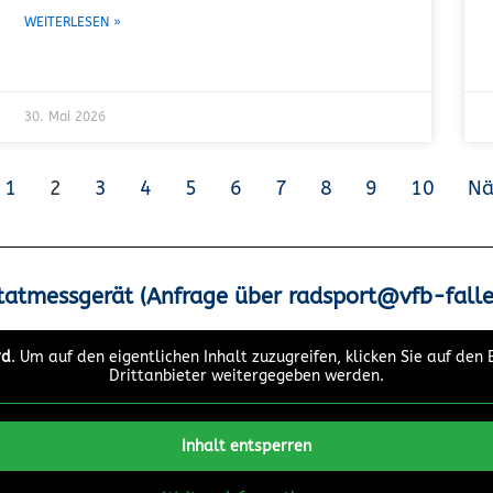
WEITERLESEN »
30. Mai 2026
1
2
3
4
5
6
7
8
9
10
Nä
tatmessgerät (Anfrage über radsport@vfb-falle
rd
. Um auf den eigentlichen Inhalt zuzugreifen, klicken Sie auf den
Drittanbieter weitergegeben werden.
Inhalt entsperren