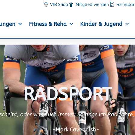
VfB Shop
Mitglied werden
Formular
lungen
Fitness & Reha
Kinder & Jugend
RADSPORT
e scheint, oder was auch immer: Solange ich Rad fahre, 
–
Mark Cavendish-