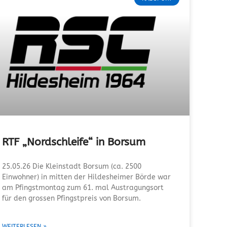
RTF „Nordschleife“ in Borsum
25.05.26 Die Kleinstadt Borsum (ca. 2500
Einwohner) in mitten der Hildesheimer Börde war
am Pfingstmontag zum 61. mal Austragungsort
für den grossen Pfingstpreis von Borsum.
WEITERLESEN »