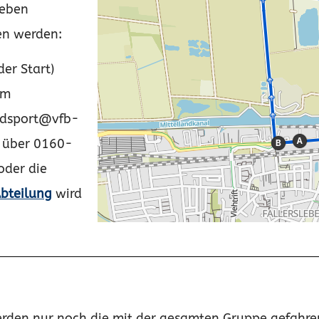
leben
en werden:
er Start)
Km
adsport@vfb-
h über 0160-
oder die
bteilung
wird
rden nur noch die mit der gesamten Gruppe gefahren