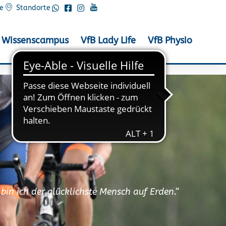
e
Standorte
Wissenscampus
VfB Lady Life
VfB Physio
bin ich der glücklichste Mensch auf Erden.“