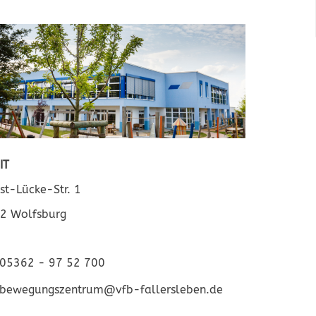
IT
st-Lücke-Str. 1
2 Wolfsburg
05362 - 97 52 700
bewegungszentrum@vfb-fallersleben.de