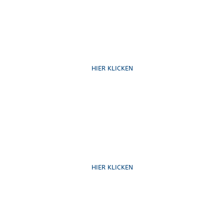
Ruf uns an
HIER KLICKEN
Schreib uns
HIER KLICKEN