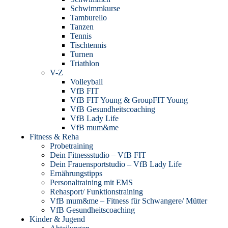
Schwimmkurse
Tamburello
Tanzen
Tennis
Tischtennis
Turnen
Triathlon
V-Z
Volleyball
VfB FIT
VfB FIT Young & GroupFIT Young
VfB Gesundheitscoaching
VfB Lady Life
VfB mum&me
Fitness & Reha
Probetraining
Dein Fitnessstudio – VfB FIT
Dein Frauensportstudio – VfB Lady Life
Ernährungstipps
Personaltraining mit EMS
Rehasport/ Funktionstraining
VfB mum&me – Fitness für Schwangere/ Mütter
VfB Gesundheitscoaching
Kinder & Jugend