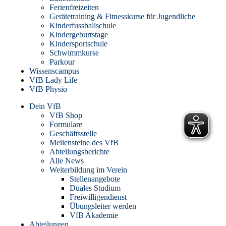
Ferienfreizeiten
Gerätetraining & Fitnesskurse für Jugendliche
Kinderfussballschule
Kindergeburtstage
Kindersportschule
Schwimmkurse
Parkour
Wissenscampus
VfB Lady Life
VfB Physio
Dein VfB
VfB Shop
Formulare
Geschäftsstelle
Meilensteine des VfB
Abteilungsberichte
Alle News
Weiterbildung im Verein
Stellenangebote
Duales Studium
Freiwilligendienst
Übungsleiter werden
VfB Akademie
Abteilungen