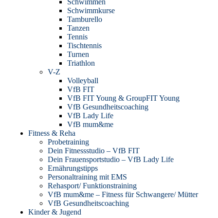
Schwimmen
Schwimmkurse
Tamburello
Tanzen
Tennis
Tischtennis
Turnen
Triathlon
V-Z
Volleyball
VfB FIT
VfB FIT Young & GroupFIT Young
VfB Gesundheitscoaching
VfB Lady Life
VfB mum&me
Fitness & Reha
Probetraining
Dein Fitnessstudio – VfB FIT
Dein Frauensportstudio – VfB Lady Life
Ernährungstipps
Personaltraining mit EMS
Rehasport/ Funktionstraining
VfB mum&me – Fitness für Schwangere/ Mütter
VfB Gesundheitscoaching
Kinder & Jugend