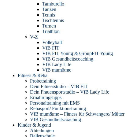
Tamburello
Tanzen
Tennis
Tischtennis
Turnen
Triathlon
V-Z
Volleyball
VfB FIT
VfB FIT Young & GroupFIT Young
VfB Gesundheitscoaching
VfB Lady Life
VfB mum&me
Fitness & Reha
Probetraining
Dein Fitnessstudio – VfB FIT
Dein Frauensportstudio – VfB Lady Life
Ernährungstipps
Personaltraining mit EMS
Rehasport/ Funktionstraining
VfB mum&me – Fitness für Schwangere/ Mütter
VfB Gesundheitscoaching
Kinder & Jugend
Abteilungen
Ballettschule