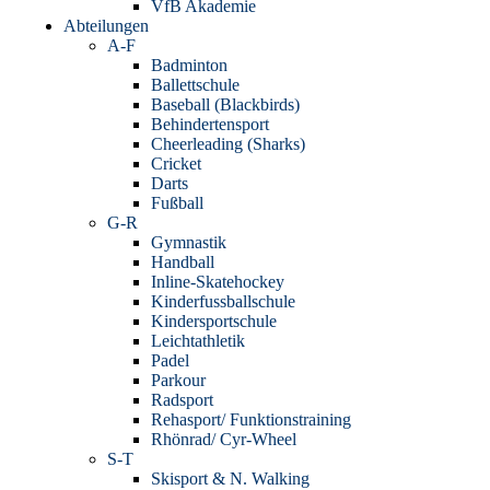
VfB Akademie
Abteilungen
A-F
Badminton
Ballettschule
Baseball (Blackbirds)
Behindertensport
Cheerleading (Sharks)
Cricket
Darts
Fußball
G-R
Gymnastik
Handball
Inline-Skatehockey
Kinderfussballschule
Kindersportschule
Leichtathletik
Padel
Parkour
Radsport
Rehasport/ Funktionstraining
Rhönrad/ Cyr-Wheel
S-T
Skisport & N. Walking