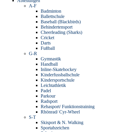
Abteilungen
A-F
Badminton
Ballettschule
Baseball (Blackbirds)
Behindertensport
Cheerleading (Sharks)
Cricket
Darts
Fußball
G-R
Gymnastik
Handball
Inline-Skatehockey
Kinderfussballschule
Kindersportschule
Leichtathletik
Padel
Parkour
Radsport
Rehasport/ Funktionstraining
Rhönrad/ Cyr-Wheel
S-T
Skisport & N. Walking
Sportabzeichen