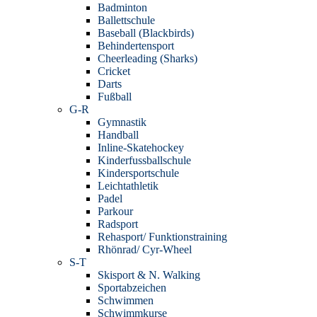
Badminton
Ballettschule
Baseball (Blackbirds)
Behindertensport
Cheerleading (Sharks)
Cricket
Darts
Fußball
G-R
Gymnastik
Handball
Inline-Skatehockey
Kinderfussballschule
Kindersportschule
Leichtathletik
Padel
Parkour
Radsport
Rehasport/ Funktionstraining
Rhönrad/ Cyr-Wheel
S-T
Skisport & N. Walking
Sportabzeichen
Schwimmen
Schwimmkurse