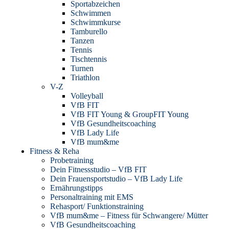
Sportabzeichen
Schwimmen
Schwimmkurse
Tamburello
Tanzen
Tennis
Tischtennis
Turnen
Triathlon
V-Z
Volleyball
VfB FIT
VfB FIT Young & GroupFIT Young
VfB Gesundheitscoaching
VfB Lady Life
VfB mum&me
Fitness & Reha
Probetraining
Dein Fitnessstudio – VfB FIT
Dein Frauensportstudio – VfB Lady Life
Ernährungstipps
Personaltraining mit EMS
Rehasport/ Funktionstraining
VfB mum&me – Fitness für Schwangere/ Mütter
VfB Gesundheitscoaching