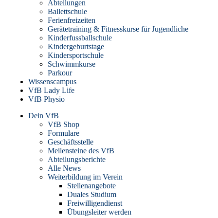
Abteilungen
Ballettschule
Ferienfreizeiten
Gerätetraining & Fitnesskurse für Jugendliche
Kinderfussballschule
Kindergeburtstage
Kindersportschule
Schwimmkurse
Parkour
Wissenscampus
VfB Lady Life
VfB Physio
Dein VfB
VfB Shop
Formulare
Geschäftsstelle
Meilensteine des VfB
Abteilungsberichte
Alle News
Weiterbildung im Verein
Stellenangebote
Duales Studium
Freiwilligendienst
Übungsleiter werden