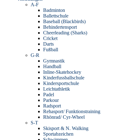
A-F
Badminton
Ballettschule
Baseball (Blackbirds)
Behindertensport
Cheerleading (Sharks)
Cricket
Darts
Fußball
G-R
Gymnastik
Handball
Inline-Skatehockey
Kinderfussballschule
Kindersportschule
Leichtathletik
Padel
Parkour
Radsport
Rehasport/ Funktionstraining
Rhönrad/ Cyr-Wheel
S-T
Skisport & N. Walking
Sportabzeichen
Schwimmen