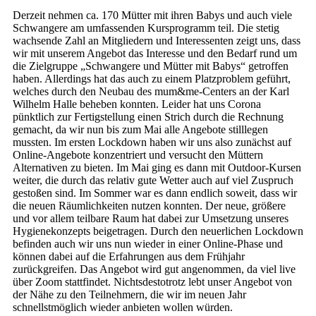
Derzeit nehmen ca. 170 Mütter mit ihren Babys und auch viele
Schwangere am umfassenden Kursprogramm teil. Die stetig
wachsende Zahl an Mitgliedern und Interessenten zeigt uns, dass
wir mit unserem Angebot das Interesse und den Bedarf rund um
die Zielgruppe „Schwangere und Mütter mit Babys“ getroffen
haben. Allerdings hat das auch zu einem Platzproblem geführt,
welches durch den Neubau des mum&me-Centers an der Karl
Wilhelm Halle beheben konnten. Leider hat uns Corona
pünktlich zur Fertigstellung einen Strich durch die Rechnung
gemacht, da wir nun bis zum Mai alle Angebote stilllegen
mussten. Im ersten Lockdown haben wir uns also zunächst auf
Online-Angebote konzentriert und versucht den Müttern
Alternativen zu bieten. Im Mai ging es dann mit Outdoor-Kursen
weiter, die durch das relativ gute Wetter auch auf viel Zuspruch
gestoßen sind. Im Sommer war es dann endlich soweit, dass wir
die neuen Räumlichkeiten nutzen konnten. Der neue, größere
und vor allem teilbare Raum hat dabei zur Umsetzung unseres
Hygienekonzepts beigetragen. Durch den neuerlichen Lockdown
befinden auch wir uns nun wieder in einer Online-Phase und
können dabei auf die Erfahrungen aus dem Frühjahr
zurückgreifen. Das Angebot wird gut angenommen, da viel live
über Zoom stattfindet. Nichtsdestotrotz lebt unser Angebot von
der Nähe zu den Teilnehmern, die wir im neuen Jahr
schnellstmöglich wieder anbieten wollen würden.