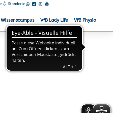
e
Standorte
Wissenscampus
VfB Lady Life
VfB Physio
e von Corona