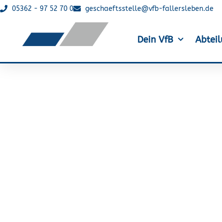
05362 - 97 52 70 0
geschaeftsstelle@vfb-fallersleben.de
Dein VfB
Abtei
Dänemarkfre