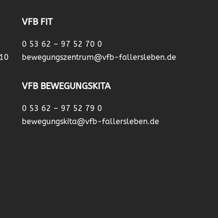
VFB FIT
0 53 62 – 97 52 70 0
 10
bewegungszentrum@vfb-fallersleben.de
VFB BEWEGUNGSKITA
0 53 62 – 97 52 79 0
bewegungskita@vfb-fallersleben.de