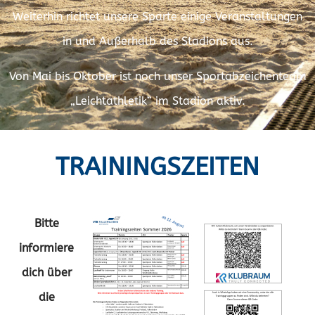
Weiterhin richtet unsere Sparte einige Veranstaltungen
in und Außerhalb des Stadions aus.
Von Mai bis Oktober ist noch unser Sportabzeichenteam
„Leichtathletik“ im Stadion aktiv.
TRAININGSZEITEN
Bitte
informiere
dich über
die