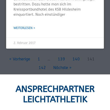
bestritten. Dazu hatte man sich im
Kreissportbundhotel des KSB Hildesheim
einquartiert. Nach einstündiger
WEITERLESEN »
2. Februar 2017
« Vorherige
1
…
139
140
141
142
Nächste »
ANSPRECHPARTNER
LEICHTATHLETIK