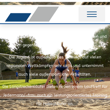
LEICHTATHLETIK
Unsere Sparte basiert im Wesentlichen auf drei
Schwerpunkten, wobei alle gut zusammenarbeiten und
sich gegenseitig ergänzen und unterstützen.
Die Jugend ist außerhalb des Trainings auf vielen
regionalen Wettkämpfen sehr aktiv und unternimmt
auch viele außersportliche Aktivitäten.
Die Langstreckenläufer bieten neben einem Lauftreff für
Jedermann/-frau auch ein leistungsorientiertes Training
für Hobbyläufer an.