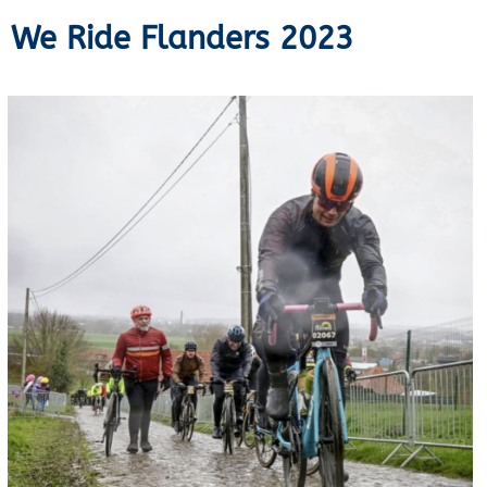
We Ride Flanders 2023
Am 01.04.2023, einen Tag vor dem Start der Profis,
fand die Jedermannfahrt zu einem der bekanntesten
Frühjahrsklassiker, die Flandern Rundfahrt, statt.
Eher im Bereich Fondo als Rennen einzuordnen, gab
es einen freien Start zwischen 7 und 8 Uhr morgens
über die längste Distanz von 242 Km aus dem
Zentrum von Brügge Richtung Oudennarde.
Die ersten 80 Kilometer waren dabei sehr flach, erst
in den letzten zwei Dritteln der Strecke ging es
hügelig über die berühmt-berüchtigten