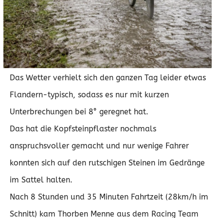
Kopfsteinpflaster.
In dem insgesamt etwa 2300HM mussten unter
anderem der Koppenberg, Paternberg und die Muur
van Geraardsbergen bezwungen werden.
Das Wetter verhielt sich den ganzen Tag leider etwas
Flandern-typisch, sodass es nur mit kurzen
Unterbrechungen bei 8° geregnet hat.
Das hat die Kopfsteinpflaster nochmals
anspruchsvoller gemacht und nur wenige Fahrer
konnten sich auf den rutschigen Steinen im Gedränge
im Sattel halten.
Nach 8 Stunden und 35 Minuten Fahrtzeit (28km/h im
Schnitt) kam Thorben Menne aus dem Racing Team