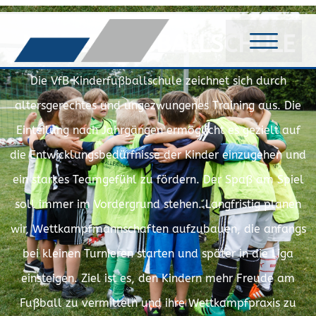
KINDERFUSSBALLSCHULE
Die VfB Kinderfußballschule zeichnet sich durch
altersgerechtes und ungezwungenes Training aus. Die
Einteilung nach Jahrgängen ermöglicht es gezielt auf
die Entwicklungsbedürfnisse der Kinder einzugehen und
ein starkes Teamgefühl zu fördern. Der Spaß am Spiel
soll immer im Vordergrund stehen. Langfristig planen
wir, Wettkampfmannschaften aufzubauen, die anfangs
bei kleinen Turnieren starten und später in die Liga
einsteigen. Ziel ist es, den Kindern mehr Freude am
Fußball zu vermitteln und ihre Wettkampfpraxis zu