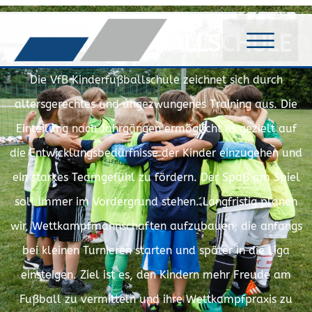
KINDERFUSSBALLSCHULE
Die VfB Kinderfußballschule zeichnet sich durch
altersgerechtes und ungezwungenes Training aus. Die
Einteilung nach Jahrgängen ermöglicht es gezielt auf
die Entwicklungsbedürfnisse der Kinder einzugehen und
ein starkes Teamgefühl zu fördern. Der Spaß am Spiel
soll immer im Vordergrund stehen. Langfristig planen
wir, Wettkampfmannschaften aufzubauen, die anfangs
bei kleinen Turnieren starten und später in die Liga
einsteigen. Ziel ist es, den Kindern mehr Freude am
Fußball zu vermitteln und ihre Wettkampfpraxis zu