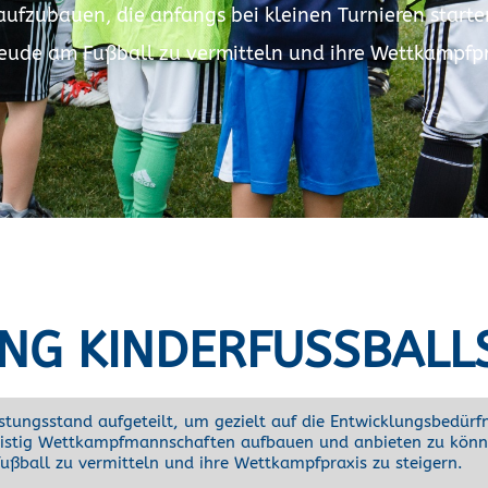
zubauen, die anfangs bei kleinen Turnieren starten u
eude am Fußball zu vermitteln und ihre Wettkampfpra
NG KINDERFUSSBALL
tungsstand aufgeteilt, um gezielt auf die Entwicklungsbedürfn
istig Wettkampfmannschaften aufbauen und anbieten zu können
ußball zu vermitteln und ihre Wettkampfpraxis zu steigern.