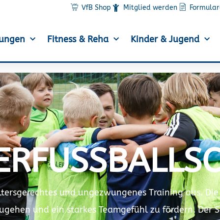
VfB Shop
Mitglied werden
Formular
lungen
Fitness & Reha
Kinder & Jugend
ERFUSSBALLSC
altersgerechtes und ungezwungenes Training aus. Die
zugehen und ein starkes Teamgefühl zu fördern. Der 