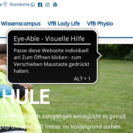
e
Standorte
Wissenscampus
VfB Lady Life
VfB Physio
HULE
 Einteilung nach Jahrgängen ermöglicht es gezielt
Spaß am Spiel soll immer im Vordergrund stehen.