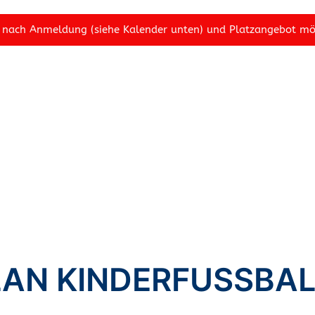
 nach Anmeldung (siehe Kalender unten) und Platzangebot mö
LAN KINDERFUSSBA