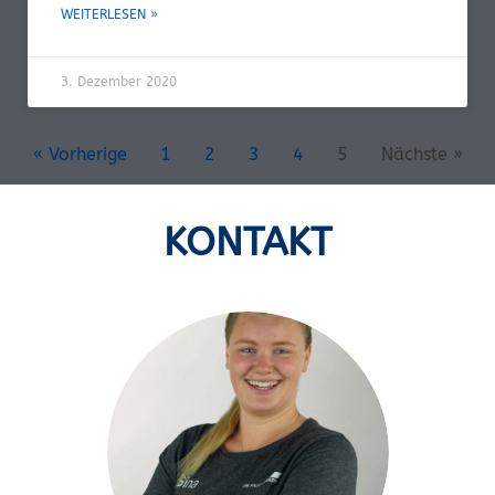
WEITERLESEN »
3. Dezember 2020
« Vorherige
1
2
3
4
5
Nächste »
KONTAKT